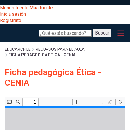
Pasar
[Educarchile
Menos fuente
Más fuente
al
Buscar
Inicia sesión
contenido
Regístrate
principal
Menú
Desarrollo
-
Buscar
profesional
principal
Escritorio]
Expand
Gestión
Sobrescribir
EDUCARCHILE
RECURSOS PARA EL AULA
FICHA PEDAGÓGICA ÉTICA - CENIA
curricular
Menú
enlaces
Expand
Ficha pedagógica Ética -
Comunidad
entrar
CENIA
registrarte.
Expand
de
Inicia sesión.
Exploración
a
Expand
ayuda
[Educarchile
Inicia
mi
sesión
a
Regístrate