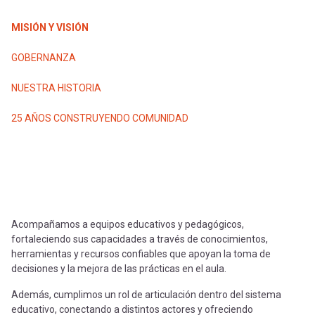
-
cuenta
la
MISIÓN Y VISIÓN
Mobile]
GOBERNANZA
navegación
Menú
NUESTRA HISTORIA
25 AÑOS CONSTRUYENDO COMUNIDAD
entrar
a
mi
Acompañamos a equipos educativos y pedagógicos,
fortaleciendo sus capacidades a través de conocimientos,
cuenta
herramientas y recursos confiables que apoyan la toma de
decisiones y la mejora de las prácticas en el aula.
Además, cumplimos un rol de articulación dentro del sistema
educativo, conectando a distintos actores y ofreciendo