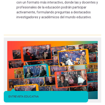
-
cuenta
con un formato más interactivo, donde las y docentes y
la
profesionales de la educación podrán participar
activamente, formulando preguntas a destacados
Mobile]
investigadores y académicos del mundo educativo.
navegación
Menú
entrar
a
mi
cuenta
ENTREVISTA EDUCATIVA