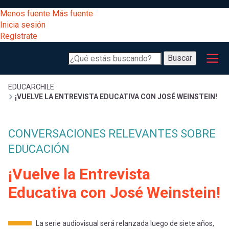
Pasar
[Educarchile
Menos fuente
Más fuente
al
Buscar
Inicia sesión
contenido
Regístrate
principal
Menú
Desarrollo
-
Buscar
profesional
principal
Escritorio]
Expand
Gestión
Sobrescribir
EDUCARCHILE
¡VUELVE LA ENTREVISTA EDUCATIVA CON JOSÉ WEINSTEIN!
curricular
Menú
enlaces
Expand
Comunidad
CONVERSACIONES RELEVANTES SOBRE
entrar
registrarte.
EDUCACIÓN
Expand
de
Inicia sesión.
Exploración
a
¡Vuelve la Entrevista
Expand
ayuda
Educativa con José Weinstein!
[Educarchile
Inicia
mi
sesión
a
Regístrate
La serie audiovisual será relanzada luego de siete años,