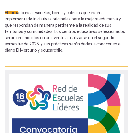
-
cuenta
la
El llamado es a escuelas, liceos y colegios que estén
Mobile]
implementado iniciativas originales para la mejora educativa y
navegación
que respondan de manera pertinente a la realidad de sus
territorios y comunidades. Los centros educativos seleccionados
Menú
serán reconocidos en un evento a realizarse en el segundo
semestre de 2025, y sus prácticas serán dadas a conocer en el
diario El Mercurio y educarchile.
entrar
a
mi
cuenta