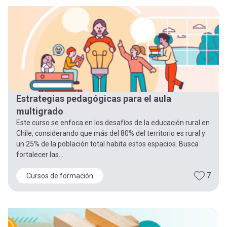
-
cuenta
la
Mobile]
navegación
Menú
entrar
Estrategias pedagógicas para el aula
multigrado
a
Este curso se enfoca en los desafíos de la educación rural en
Chile, considerando que más del 80% del territorio es rural y
un 25% de la población total habita estos espacios. Busca
mi
fortalecer las...
7
Cursos de formación
cuenta