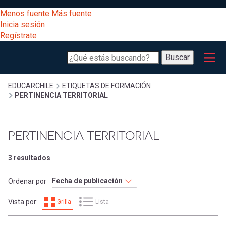
Pasar
[Educarchile
Menos fuente
Más fuente
al
Buscar
Inicia sesión
contenido
Regístrate
principal
Menú
Desarrollo
-
Buscar
profesional
principal
Escritorio]
Expand
Gestión
Sobrescribir
EDUCARCHILE
ETIQUETAS DE FORMACIÓN
PERTINENCIA TERRITORIAL
curricular
Menú
enlaces
Expand
Comunidad
PERTINENCIA TERRITORIAL
entrar
registrarte.
Expand
de
Inicia sesión.
Exploración
3 resultados
a
Expand
ayuda
Ordenar por
[Educarchile
Inicia
mi
Vista por:
Grilla
Lista
sesión
a
Regístrate