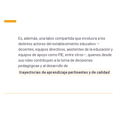
-
cuenta
la
Mobile]
navegación
Menú
Es, además, una labor compartida que involucra a los
distintos actores del establecimiento educativo —
entrar
docentes, equipos directivos, asistentes de la educación y
equipos de apoyo como PIE, entre otros—, quienes desde
sus roles contribuyen a la toma de decisiones
a
pedagógicas y al desarrollo de
trayectorias de aprendizaje pertinentes y de calidad
.
mi
cuenta