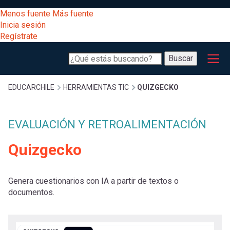
Pasar
[Educarchile
Menos fuente
Más fuente
al
Buscar
Inicia sesión
contenido
Regístrate
principal
Menú
Desarrollo
-
Buscar
profesional
principal
Escritorio]
Expand
Gestión
Sobrescribir
EDUCARCHILE
HERRAMIENTAS TIC
QUIZGECKO
curricular
Menú
enlaces
Expand
EVALUACIÓN Y RETROALIMENTACIÓN
Comunidad
entrar
registrarte.
Quizgecko
Expand
de
Inicia sesión.
Exploración
a
Expand
ayuda
Genera cuestionarios con IA a partir de textos o
documentos.
[Educarchile
Inicia
mi
sesión
a
Regístrate