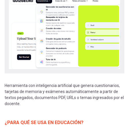
-
cuenta
la
Mobile]
navegación
Menú
entrar
a
mi
Herramienta con inteligencia artificial que genera cuestionarios,
tarjetas de memoria y exámenes automáticamente a partir de
textos pegados, documentos PDF, URLs o temas ingresados por el
cuenta
docente.
¿PARA QUÉ SE USA EN EDUCACIÓN?