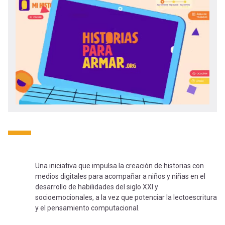
-
cuenta
la
Mobile]
navegación
Menú
entrar
a
mi
Una iniciativa que impulsa la creación de historias con
medios digitales para acompañar a niños y niñas en el
cuenta
desarrollo de habilidades del siglo XXI y
socioemocionales, a la vez que potenciar la lectoescritura
y el pensamiento computacional.