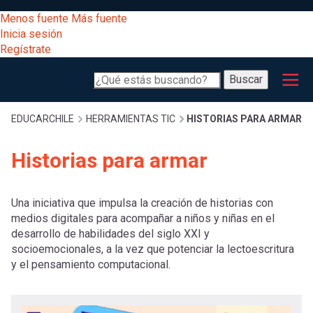
Pasar
[Educarchile
Menos fuente
Más fuente
al
Buscar
Inicia sesión
contenido
Regístrate
principal
Menú
Desarrollo
-
Buscar
profesional
principal
Escritorio]
Expand
Gestión
Sobrescribir
EDUCARCHILE
HERRAMIENTAS TIC
HISTORIAS PARA ARMAR
curricular
Menú
Historias para armar
enlaces
Expand
Comunidad
entrar
registrarte.
Expand
Una iniciativa que impulsa la creación de historias con
de
Inicia sesión.
Exploración
medios digitales para acompañar a niños y niñas en el
a
desarrollo de habilidades del siglo XXI y
Expand
ayuda
socioemocionales, a la vez que potenciar la lectoescritura
y el pensamiento computacional.
[Educarchile
Inicia
mi
sesión
a
Regístrate