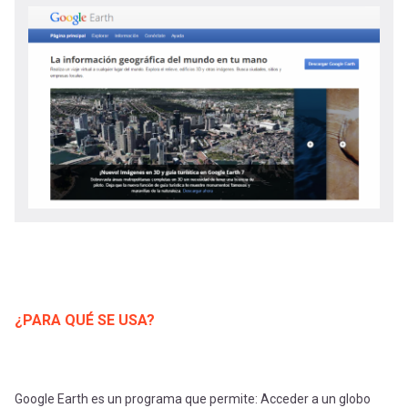
-
cuenta
la
Mobile]
navegación
Menú
entrar
a
mi
¿PARA QUÉ SE USA?
cuenta
Google Earth es un programa que permite: Acceder a un globo