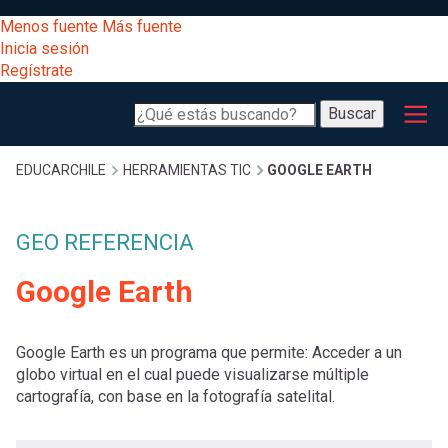
Pasar
[Educarchile
Menos fuente
Más fuente
al
Buscar
Inicia sesión
contenido
Regístrate
principal
Menú
Desarrollo
-
Buscar
profesional
principal
Escritorio]
Expand
Gestión
Sobrescribir
EDUCARCHILE
HERRAMIENTAS TIC
GOOGLE EARTH
curricular
Menú
enlaces
Expand
GEO REFERENCIA
Comunidad
entrar
registrarte.
Google Earth
Expand
de
Inicia sesión.
Exploración
a
Expand
ayuda
Google Earth es un programa que permite: Acceder a un
globo virtual en el cual puede visualizarse múltiple
[Educarchile
Inicia
mi
cartografía, con base en la fotografía satelital.
sesión
a
Regístrate