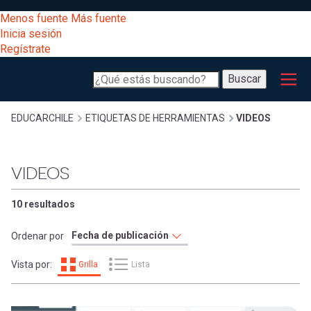
Pasar
[Educarchile
Menos fuente
Más fuente
al
Buscar
Inicia sesión
contenido
Regístrate
principal
Menú
Desarrollo
-
Buscar
profesional
principal
Escritorio]
Expand
Gestión
Sobrescribir
EDUCARCHILE
ETIQUETAS DE HERRAMIENTAS
VIDEOS
curricular
Menú
enlaces
Expand
VIDEOS
Comunidad
entrar
registrarte.
Expand
de
10 resultados
Inicia sesión.
Exploración
a
Ordenar por
Expand
ayuda
Vista por:
Grilla
Lista
[Educarchile
Inicia
mi
sesión
a
Regístrate