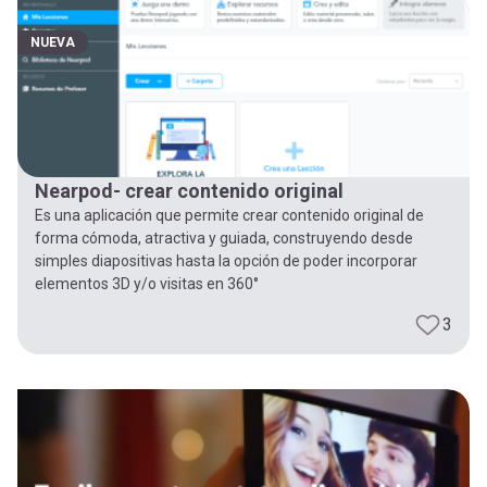
-
cuenta
la
NUEVA
Mobile]
navegación
Menú
Nearpod- crear contenido original
entrar
Es una aplicación que permite crear contenido original de
forma cómoda, atractiva y guiada, construyendo desde
a
simples diapositivas hasta la opción de poder incorporar
elementos 3D y/o visitas en 360°
mi
3
cuenta