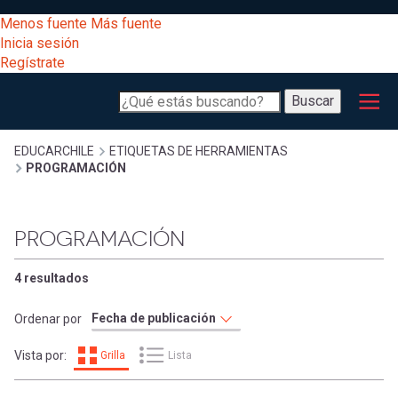
Pasar
[Educarchile
Menos fuente
Más fuente
al
Buscar
Inicia sesión
contenido
Regístrate
principal
Menú
Desarrollo
-
Buscar
profesional
principal
Escritorio]
Expand
Gestión
Sobrescribir
EDUCARCHILE
ETIQUETAS DE HERRAMIENTAS
PROGRAMACIÓN
curricular
Menú
enlaces
Expand
Comunidad
PROGRAMACIÓN
entrar
registrarte.
Expand
de
Inicia sesión.
Exploración
4 resultados
a
Expand
ayuda
Ordenar por
[Educarchile
Inicia
mi
Vista por:
Grilla
Lista
sesión
a
Regístrate