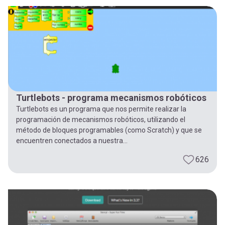
-
cuenta
la
Mobile]
navegación
Menú
entrar
Turtlebots - programa mecanismos robóticos
Turtlebots es un programa que nos permite realizar la
a
programación de mecanismos robóticos, utilizando el
método de bloques programables (como Scratch) y que se
encuentren conectados a nuestra...
mi
626
cuenta