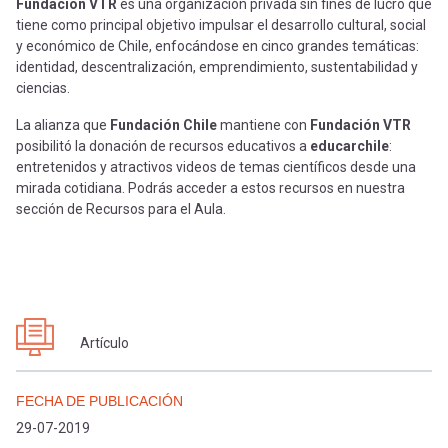
-
cuenta
Fundación VTR
es una organización privada sin fines de lucro que
la
tiene como principal objetivo impulsar el desarrollo cultural, social
y económico de Chile, enfocándose en cinco grandes temáticas:
Mobile]
identidad, descentralización, emprendimiento, sustentabilidad y
navegación
ciencias.
Menú
La alianza que
Fundación Chile
mantiene con
Fundación VTR
posibilitó la donación de recursos educativos a
educarchile
:
entretenidos y atractivos videos de temas científicos desde una
entrar
mirada cotidiana. Podrás acceder a estos recursos en nuestra
sección de Recursos para el Aula.
a
mi
Artículo
cuenta
FECHA DE PUBLICACIÓN
29-07-2019