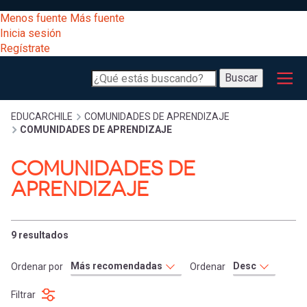
Pasar
[Educarchile
Menos fuente
Más fuente
al
Buscar
Inicia sesión
contenido
Regístrate
principal
Menú
Desarrollo
-
Buscar
profesional
principal
Escritorio]
Expand
Gestión
Sobrescribir
EDUCARCHILE
COMUNIDADES DE APRENDIZAJE
COMUNIDADES DE APRENDIZAJE
curricular
Menú
enlaces
Expand
COMUNIDADES DE
Comunidad
entrar
APRENDIZAJE
registrarte.
Expand
de
Inicia sesión.
Exploración
a
Expand
9 resultados
ayuda
[Educarchile
Inicia
mi
Ordenar por
Ordenar
sesión
a
Regístrate
Filtrar