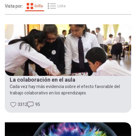
-
cuenta
Vista por:
Grilla
Lista
la
Mobile]
navegación
Menú
entrar
a
La colaboración en el aula
Cada vez hay más evidencia sobre el efecto favorable del
mi
trabajo colaborativo en los aprendizajes.
3312
95
cuenta