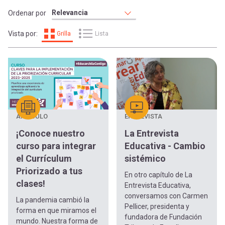
-
cuenta
la
Ordenar por
Mobile]
Vista por:
Grilla
Lista
navegación
Menú
entrar
ARTÍCULO
ENTREVISTA
a
¡Conoce nuestro
La Entrevista
curso para integrar
Educativa - Cambio
mi
el Currículum
sistémico
Priorizado a tus
En otro capítulo de La
cuenta
clases!
Entrevista Educativa,
conversamos con Carmen
La pandemia cambió la
Pellicer, presidenta y
forma en que miramos el
fundadora de Fundación
mundo. Nuestra forma de