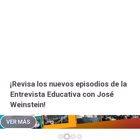
-
cuenta
Mobile]
Menú
entrar
a
¡Revisa los nuevos episodios de la
mi
Entrevista Educativa con José
Weinstein!
cuenta
VER MÁS