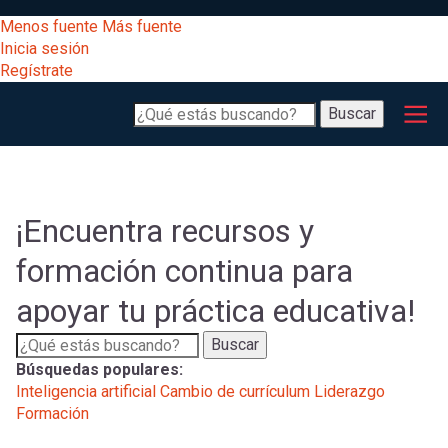
Pasar
[Educarchile
Menos fuente
Más fuente
al
Buscar
Inicia sesión
contenido
Regístrate
principal
Menú
Desarrollo
-
Buscar
profesional
principal
Escritorio]
Expand
Gestión
curricular
Menú
¡Encuentra recursos y
Expand
Comunidad
formación continua para
entrar
registrarte.
Expand
apoyar tu práctica educativa!
Inicia sesión.
Exploración
a
Expand
Buscar
Búsquedas populares:
[Educarchile
Inicia
mi
Inteligencia artificial
Cambio de currículum
Liderazgo
sesión
Formación
Regístrate